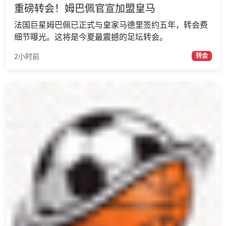
重磅转会！姆巴佩官宣加盟皇马
法国巨星姆巴佩已正式与皇家马德里签约五年，转会费
细节曝光。这将是今夏最震撼的足坛转会。
2小时前
转会