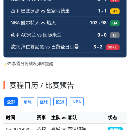
西甲 巴塞罗那 vs 皇家马德里
1 - 1
HT
NBA 凯尔特人 vs 热火
102 - 98
Q4
意甲 AC米兰 vs 国际米兰
0 - 0
15'
欧冠 拜仁慕尼黑 vs 巴黎圣日耳曼
3 - 2
90+3'
进球/得分将触发弹窗提醒
赛程日历 / 比赛预告
全部
足球
篮球
欧冠
NBA
时间
赛事
主队 vs 客队
状态
05-20 19:30
英超
曼城 vs 西汉姆联
未开始