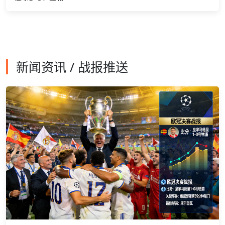
新闻资讯 / 战报推送