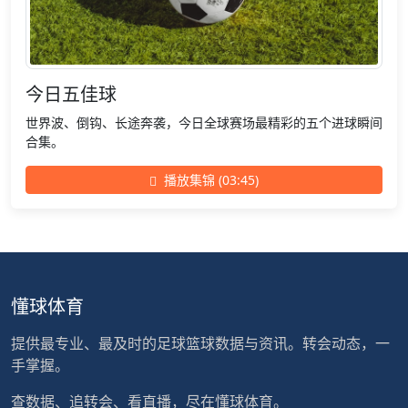
今日五佳球
世界波、倒钩、长途奔袭，今日全球赛场最精彩的五个进球瞬间
合集。
播放集锦 (03:45)
懂球体育
提供最专业、最及时的足球篮球数据与资讯。转会动态，一
手掌握。
查数据、追转会、看直播，尽在懂球体育。